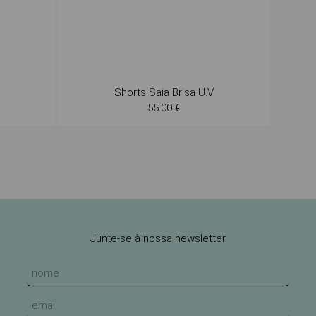
Shorts Saia Brisa U.V
55.00 €
Junte-se à nossa newsletter