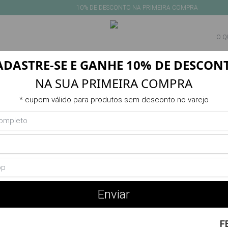
10% DE DESCONTO NA PRIMEIRA COMPRA
ADASTRE-SE E GANHE 10% DE DESCON
NEW IN
PRODUTOS
VERANO
POR DESPORTO
SALDO
NA SUA PRIMEIRA COMPRA
Produto indisponível ou esgotado
* cupom válido para produtos sem desconto no varejo
Você Também Pode Gostar
Enviar
F