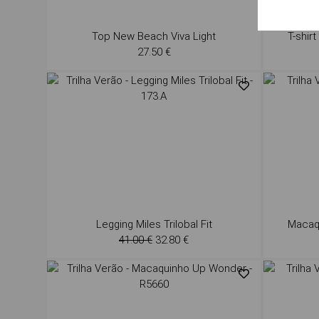
Top New Beach Viva Light
T-shir
27.50 €
Legging Miles Trilobal Fit
Macaqu
41.00 €
32.80 €