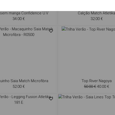
t sem manga Confidence U.V
Calção Match Atletik
34.00 €
32.00 €
inho Saia Match Microfibra
Top River Nagoya
52.00 €
50.00 €
40.00 €