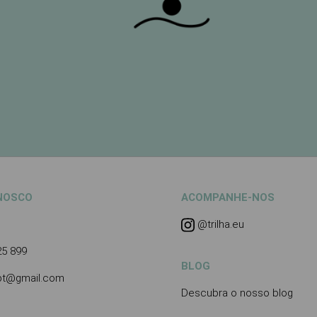
NOSCO
ACOMPANHE-NOS
@trilha.eu
25 899
BLOG
.pt@gmail.com
Descubra o nosso blog