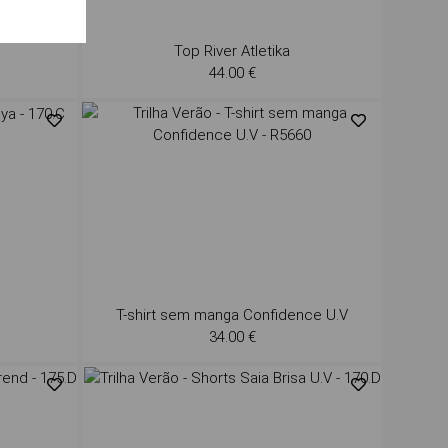
a
Top River Atletika
44.00 €
T-shirt sem manga Confidence U.V
34.00 €