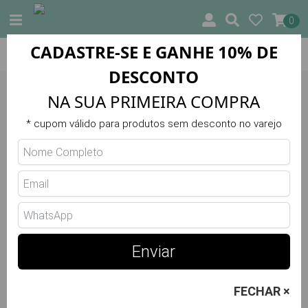
0
CADASTRE-SE E GANHE 10% DE
ental)
10% DE DESCONTO NA PRIMEIRA COMPRA
DESCONTO
Informações
❯
NA SUA PRIMEIRA COMPRA
Política de
* cupom válido para produtos sem desconto no varejo
privacidade
Política de privacidade
1. INFORMAÇÃO AO UTILIZADOR
Enviar
Quem é o responsável pelo tratamento dos seus
dados pessoais?
FECHAR ×
TRILHA VERÃO PORTUGAL é a RESPONSÁVEL pelo
tratamento dos dados pessoais do UTILIZADOR e informa