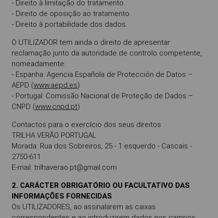
- Direito à limitação do tratamento.
- Direito de oposição ao tratamento.
- Direito à portabilidade dos dados.
O UTILIZADOR tem ainda o direito de apresentar
reclamação junto da autoridade de controlo competente,
nomeadamente:
- Espanha: Agencia Española de Protección de Datos –
AEPD (
www.aepd.es
)
- Portugal: Comissão Nacional de Proteção de Dados –
CNPD (
www.cnpd.pt
)
Contactos para o exercício dos seus direitos
TRILHA VERÃO PORTUGAL
Morada: Rua dos Sobreiros, 25 - 1 esquerdo - Cascais -
2750-611
E-mail: trilhaverao.pt@gmail.com
2. CARÁCTER OBRIGATÓRIO OU FACULTATIVO DAS
INFORMAÇÕES FORNECIDAS
Os UTILIZADORES, ao assinalarem as caixas
correspondentes e ao introduzirem dados nos campos