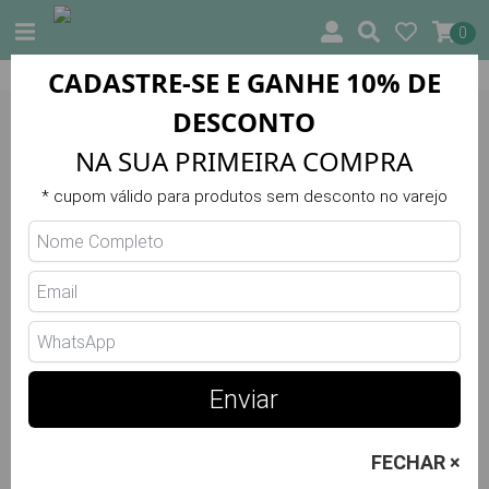
0
CADASTRE-SE E GANHE 10% DE
ental)
10% DE DESCONTO NA PRIMEIRA COMPRA
DESCONTO
Trilha Verão
NA SUA PRIMEIRA COMPRA
Legging Race Fly 189.D
* cupom válido para produtos sem desconto no varejo
LANÇAMENTO
52.00 €
Escolha a Cor
Enviar
Cinza
FECHAR ×
Escolha o Tamanho
Tabela de Medidas