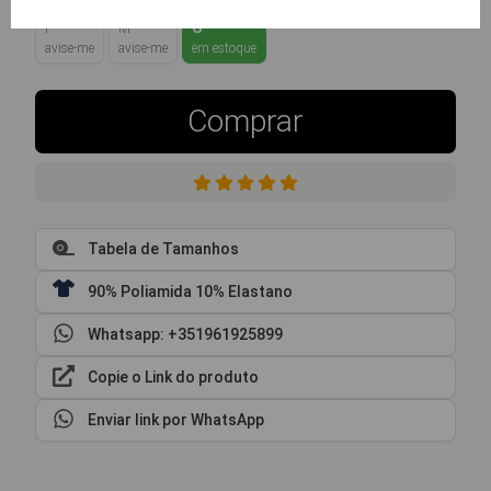
P
M
G
avise-me
avise-me
em estoque
Comprar
Tabela de Tamanhos
90% Poliamida 10% Elastano
Whatsapp: +351961925899
Copie o Link do produto
Enviar link por WhatsApp