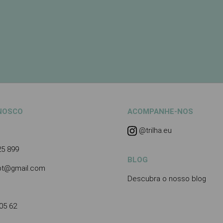
NOSCO
ACOMPANHE-NOS
@trilha.eu
25 899
BLOG
.pt@gmail.com
Descubra o nosso blog
05 62