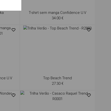
ika
T-shirt sem manga Confidence U.V
34.00 €
nce U.V
Top Beach Trend
27.30 €