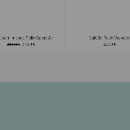
rt sem manga Polly Sport Air
Calção Rush Wonder
34.00 €
27.20 €
32.50 €