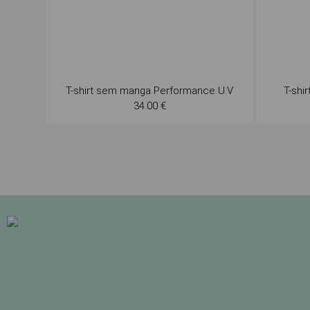
T-shirt sem manga Performance U.V
T-shi
34.00 €