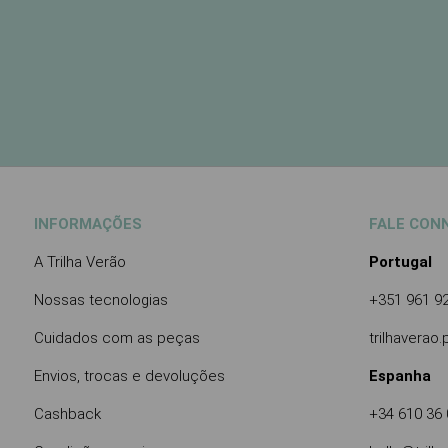
INFORMAÇÕES
FALE CON
A Trilha Verão
Portugal
Nossas tecnologias
+351 961 9
Cuidados com as peças
trilhaverao
Envios, trocas e devoluções
Espanha
Cashback
+34 610 36 