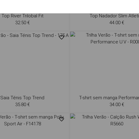
Top River Trilobal Fit
Top Nadador Slim Atlet
32.50 €
44.00 €
Saia Ténis Top Trend
T-shirt sem manga Performa
35.80 €
34.00 €